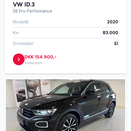
VW ID.3
58 Pro Performance
Modelår
2020
Km
83.000
Drivmiddel
El
DKK 154.900,-
Kontantpris