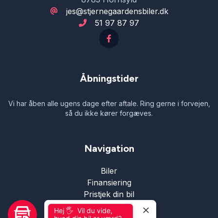
jes@stjernegaardensbiler.dk
51 97 87 97
Åbningstider
Vi har åben alle ugens dage efter aftale. Ring gerne i forvejen,
så du ikke kører forgæves.
Navigation
Biler
Finansiering
Pristjek din bil
Om os
Hej 🖐 Vil du vide,
Værksted