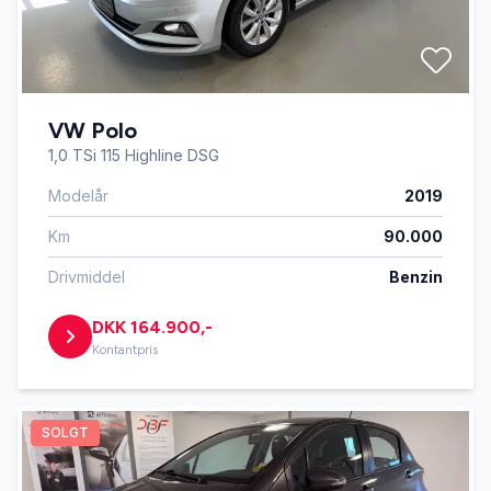
VW Polo
1,0 TSi 115 Highline DSG
Modelår
2019
Km
90.000
Drivmiddel
Benzin
DKK 164.900,-
Kontantpris
SOLGT