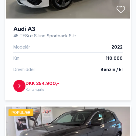
Audi A3
45 TFSi e S-line Sportback S-tr.
Modelår
2022
Km
110.000
Drivmiddel
Benzin / El
DKK 254.900,-
Kontantpris
POPULÆR