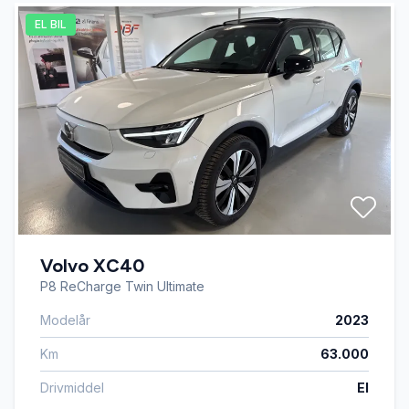
EL BIL
Volvo XC40
P8 ReCharge Twin Ultimate
Modelår
2023
Km
63.000
Drivmiddel
El