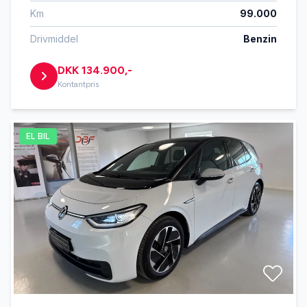
Km
99.000
Drivmiddel
Benzin
DKK 134.900,-
Kontantpris
EL BIL