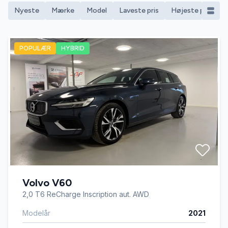
Nyeste
Mærke
Model
Laveste pris
Højeste pris
M
POPULÆR
HYBRID
Volvo V60
2,0 T6 ReCharge Inscription aut. AWD
Modelår
2021