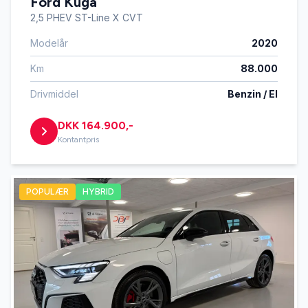
Ford Kuga
2,5 PHEV ST-Line X CVT
Modelår
2020
Km
88.000
Drivmiddel
Benzin / El
DKK 164.900,-
Kontantpris
POPULÆR
HYBRID