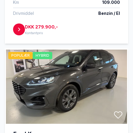
Km
109.000
Drivmiddel
Benzin / El
DKK 279.900,-
Kontantpris
POPULÆR
HYBRID