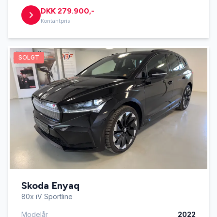
DKK 279.900,-
Kontantpris
SOLGT
Skoda Enyaq
80x iV Sportline
Modelår
2022