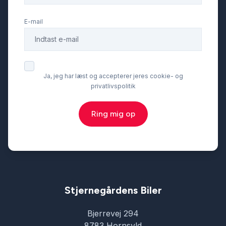
E-mail
Ja, jeg har læst og accepterer jeres cookie- og
privatlivspolitik
Ring mig op
Stjernegårdens Biler
Bjerrevej 294
8783 Hornsyld