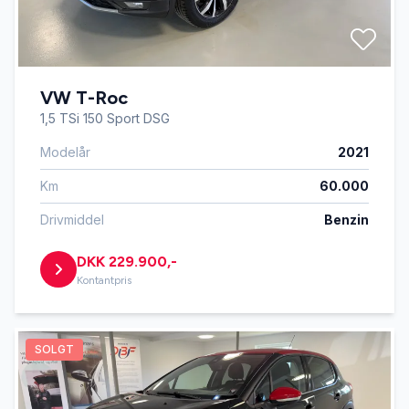
VW T-Roc
1,5 TSi 150 Sport DSG
Modelår
2021
Km
60.000
Drivmiddel
Benzin
DKK 229.900,-
Kontantpris
SOLGT