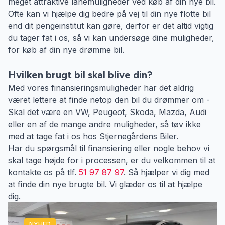
meget attraktive lånemuligheder ved køb af din nye bil.
Ofte kan vi hjælpe dig bedre på vej til din nye flotte bil
end dit pengeinstitut kan gøre, derfor er det altid vigtig
du tager fat i os, så vi kan undersøge dine muligheder,
for køb af din nye drømme bil.
Hvilken brugt bil skal blive din?
Med vores finansieringsmuligheder har det aldrig
været lettere at finde netop den bil du drømmer om -
Skal det være en VW, Peugeot, Skoda, Mazda, Audi
eller en af de mange andre muligheder, så tøv ikke
med at tage fat i os hos Stjernegårdens Biler.
Har du spørgsmål til finansiering eller nogle behov vi
skal tage højde for i processen, er du velkommen til at
kontakte os på tlf.
51 97 87 97
. Så hjælper vi dig med
at finde din nye brugte bil. Vi glæder os til at hjælpe
dig.
NYHED