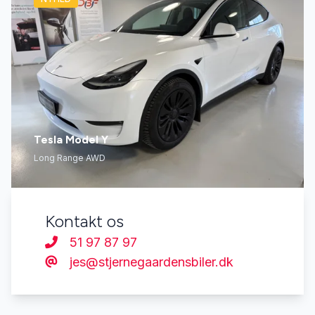
Tesla Model Y
Long Range AWD
Kontakt os
51 97 87 97
jes@stjernegaardensbiler.dk