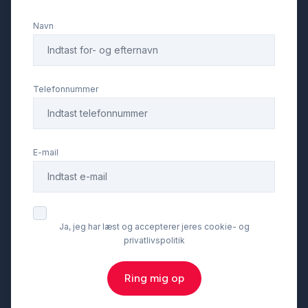
Navn
fuld LED forlygter
fuldautomatisk klimaanlæg
Telefonnummer
håndfri til mobil
E-mail
ISOFIX
keyless go
Ja, jeg har læst og accepterer jeres cookie- og
privatlivspolitik
kørecomputer
Ring mig op
læderrat