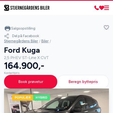
Salgsopstilling
Del på Facebook
Stjernegårdens Biler
/
Biler
/
Ford Kuga
2,5 PHEV ST-Line X CVT
164.900,-
Kontantpris
Book prøvetur
Beregn byttepris
POPULÆR
HYBRID