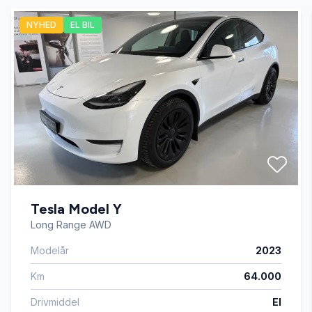
NYHED
EL BIL
automatgear
Automatisk lys
automatisk nedblændeligt bakspejl
Automatisk start/stop
Tesla Model Y
bagagerumsdækken
Long Range AWD
Modelår
2023
bakkamera
Km
64.000
dellæder
Drivmiddel
El