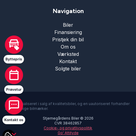
Navigation
opvarmet forrude
Biler
parkeringssensor (bag)
Finansiering
Pristjek din bil
Om os
parkeringssensor (for)
Værksted
Hej 🖐 Vil du vide,
hvad din bil er værd?
Byttepris
3:06
-
Stjernegårdens Biler
Kontakt
DK
I samarbejde med
Solgte biler
ratgearskifte
Prøvetur
ratvarme
Vi er specialiseret i salg af kvalitetsbiler, og en uautoriseret forhandler
af forskellige bilmærker.
Regnsensor
Stjernegårdens Biler © 2026
Kontakt os
CVR 38462857
Cookie- og privatlivspolitik
splitbagsæde
Go' Attityde