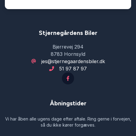
motorkabinevarmer
multifunktionsrat
Stjernegårdens Biler
Bjerrevej 294
musikstreaming via Bluetooth
8783 Hornsyld
jes@stjernegaardensbiler.dk
51 97 87 97
mørk loftbeklædning
mørktonede ruder bag
Åbningstider
navigation
Vi har åben alle ugens dage efter aftale. Ring gerne i forvejen,
så du ikke kører forgæves.
nøglefri adgang