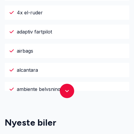
4x el-ruder
adaptiv fartpilot
airbags
alcantara
ambiente belysning
Android Auto
Nyeste biler
Apple CarPlay