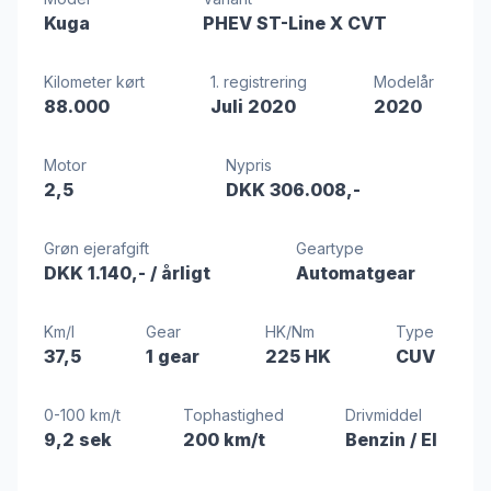
Kuga
PHEV ST-Line X CVT
Kilometer kørt
1. registrering
Modelår
88.000
Juli 2020
2020
Motor
Nypris
2,5
DKK 306.008,-
Grøn ejerafgift
Geartype
DKK 1.140,-
/ årligt
Automatgear
Km/l
Gear
HK/Nm
Type
37,5
1 gear
225 HK
CUV
0-100 km/t
Tophastighed
Drivmiddel
9,2 sek
200 km/t
Benzin / El