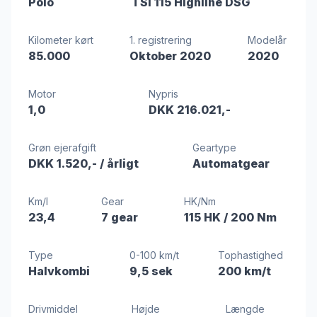
Polo
TSi 115 Highline DSG
Kilometer kørt
1. registrering
Modelår
85.000
Oktober 2020
2020
Motor
Nypris
1,0
DKK 216.021,-
Grøn ejerafgift
Geartype
DKK 1.520,-
/ årligt
Automatgear
Km/l
Gear
HK/Nm
23,4
7 gear
115 HK
/ 200 Nm
Type
0-100 km/t
Tophastighed
Halvkombi
9,5 sek
200 km/t
Drivmiddel
Højde
Længde