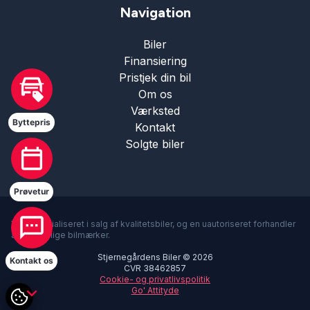
Navigation
Biler
Finansiering
Pristjek din bil
Hej 🖐 Vil du vide,
Om os
hvad din bil er værd?
Værksted
18:25
-
Stjernegårdens Biler
Byttepris
Kontakt
DK
Solgte biler
I samarbejde med
Prøvetur
Vi er specialiseret i salg af kvalitetsbiler, og en uautoriseret forhandler
af forskellige bilmærker.
Stjernegårdens Biler © 2026
Kontakt os
CVR 38462857
Cookie- og privatlivspolitik
Go' Attityde