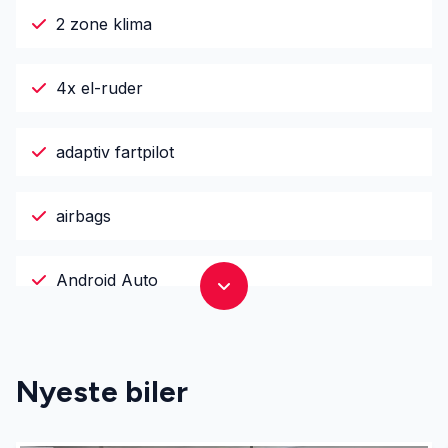
2 zone klima
4x el-ruder
adaptiv fartpilot
airbags
Android Auto
Apple CarPlay
Nyeste biler
automatgear