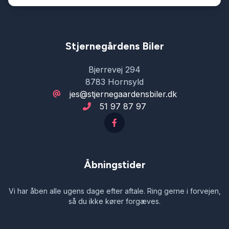
stofindtræk
sædevarme
Stjernegårdens Biler
Bjerrevej 294
tågelygter
8783 Hornsyld
jes@stjernegaardensbiler.dk
51 97 87 97
udvendig temperaturmåler
Åbningstider
Vi har åben alle ugens dage efter aftale. Ring gerne i forvejen,
så du ikke kører forgæves.