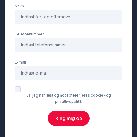
Navn
læderrat
multifunktionsrat
Telefonnummer
musikstreaming via Bluetooth
E-mail
parkeringssensor (bag)
parkeringssensor (for)
Ja, jeg har læst og accepterer jeres cookie- og
privatlivspolitik
Regnsensor
Ring mig op
splitbagsæde