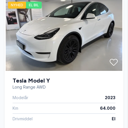
NYHED
EL BIL
Automatisk lys
automatisk nødbremse
bagagerumsdækken
bakkamera
Tesla Model Y
dobbelt bagagerumsbund
Long Range AWD
Modelår
2023
dæktryksmåler
Km
64.000
el-klapbare sidespejle med varme
Drivmiddel
El